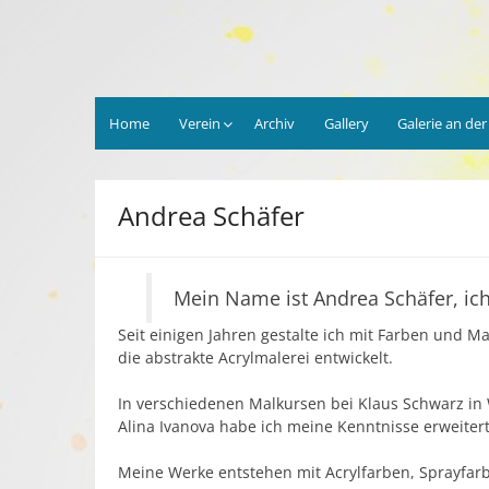
Skip
to
content
Home
Verein
Archiv
Gallery
Galerie an de
Andrea Schäfer
Mein Name ist Andrea Schäfer, ich
Seit einigen Jahren gestalte ich mit Farben und Ma
die abstrakte Acrylmalerei entwickelt.
In verschiedenen Malkursen bei Klaus Schwarz in 
Alina Ivanova habe ich meine Kenntnisse erweitert
Meine Werke entstehen mit Acrylfarben, Sprayfarb